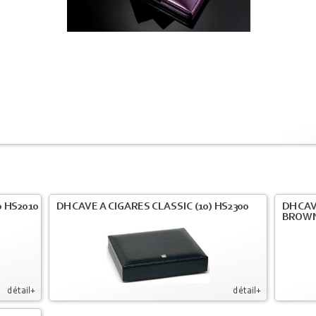
 HS2010
DH CAVE A CIGARES CLASSIC (10) HS2300
DH CA
BROW
détail+
détail+