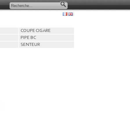
COUPE CIGARE
PIPE BC
SENTEUR
BRIQUET
AUTRE
CORONA
HADSON JET FL.
P.CARDIN PIERRE
RONSON