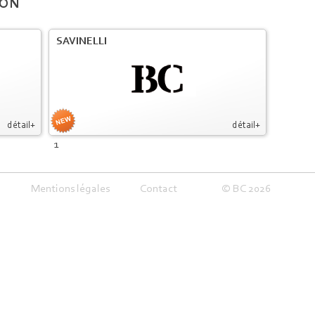
ION
SAVINELLI
détail+
détail+
1
Mentions légales
Contact
© BC 2026