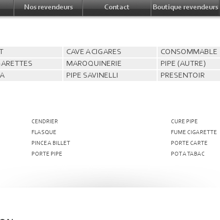
Nos revendeurs
Contact
Boutique revendeurs
T
CAVE A CIGARES
CONSOMMABLE
IGARETTES
MAROQUINERIE
PIPE (AUTRE)
WA
PIPE SAVINELLI
PRESENTOIR
CENDRIER
CURE PIPE
FLASQUE
FUME CIGARETTE
PINCE A BILLET
PORTE CARTE
PORTE PIPE
POT A TABAC