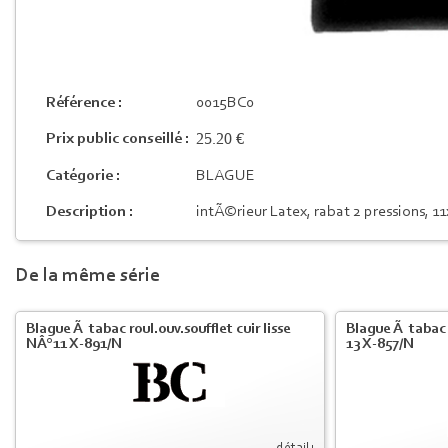
Référence :
0015BC0
25.20 €
Prix public conseillé :
Catégorie :
BLAGUE
Description :
intÃ©rieur Latex, rabat 2 pressions, 1
De la même série
Blague Ã tabac roul.ouv.soufflet cuir lisse
Blague Ã tabac c
NÂ°11 X-891/N
13 X-857/N