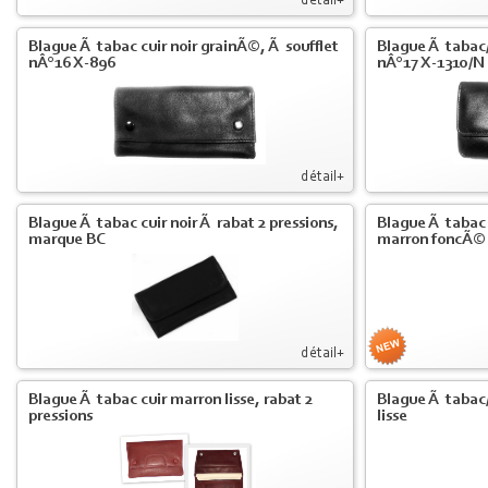
détail+
Blague Ã tabac cuir noir grainÃ©, Ã soufflet
Blague Ã tabac/T
nÂ°16 X-896
nÂ°17 X-1310/N
détail+
Blague Ã tabac cuir noir Ã rabat 2 pressions,
Blague Ã tabac 
marque BC
marron foncÃ©
détail+
Blague Ã tabac cuir marron lisse, rabat 2
Blague Ã tabac/T
pressions
lisse