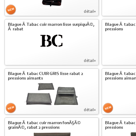
détail+
Blague Ã Tabac cuir marron lisse surpiquÃ©,
Blague Ã tabac c
Ã rabat
pressions
détail+
Blague Ã tabac CUIR GRIS lisse rabat 2
Blague Ã tabac
pressions aimants
pressions aiman
détail+
Blague Ã tabac cuir marron fonÃ§Ã©
Blague Ã tabac 
grainÃ©, rabat 2 pressions
pressions