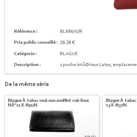
Référence :
BLX867G/R
26.28 €
Prix public conseillé :
Catégorie :
BLAGUE
Description :
1 poche intÃ©rieur Latex, emplaceme
De la même série
Blague Ã tabac roul.ouv.soufflet cuir lisse
Blague Ã tabac c
NÂ°11 X-891/N
13 X-857/N