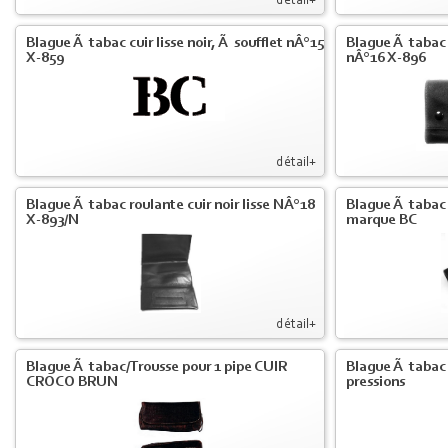
détail+
Blague Ã tabac cuir lisse noir, Ã soufflet nÂ°15
Blague Ã tabac 
X-859
nÂ°16 X-896
détail+
Blague Ã tabac roulante cuir noir lisse NÂ°18
Blague Ã tabac c
X-893/N
marque BC
détail+
Blague Ã tabac/Trousse pour 1 pipe CUIR
Blague Ã tabac c
CROCO BRUN
pressions