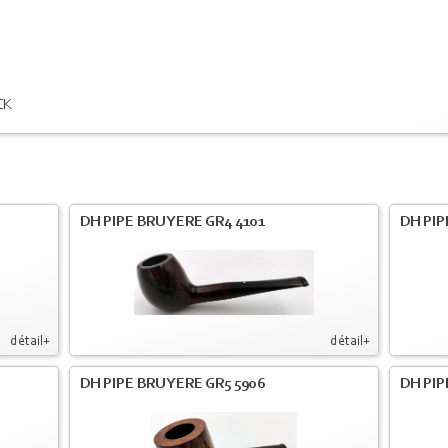
CK
DH PIPE BRUYERE GR4 4101
DH PIP
détail+
détail+
DH PIPE BRUYERE GR5 5906
DH PI