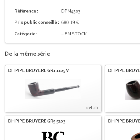
Référence :
DPN4303
680.19 €
Prix public conseillé :
Catégorie :
~ EN STOCK
De la même série
DH PIPE BRUYERE GR1 1105 V
DH PIPE BRUYE
détail+
DH PIPE BRUYERE GR5 5203
DH PIPE BRUYE