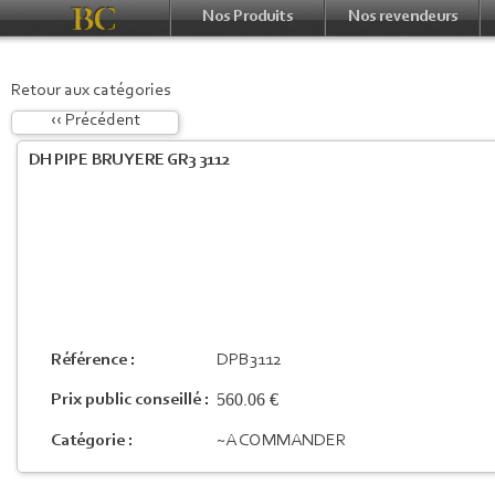
Nos Produits
Nos revendeurs
Retour aux catégories
‹‹ Précédent
DH PIPE BRUYERE GR3 3112
Référence :
DPB3112
560.06 €
Prix public conseillé :
Catégorie :
~A COMMANDER