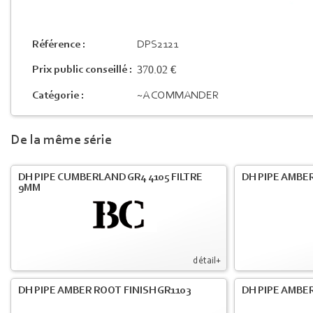
Référence :
DPS2121
370.02 €
Prix public conseillé :
Catégorie :
~A COMMANDER
De la même série
DH PIPE CUMBERLAND GR4 4105 FILTRE
DH PIPE AMBER
9MM
détail+
DH PIPE AMBER ROOT FINISH GR1103
DH PIPE AMBER