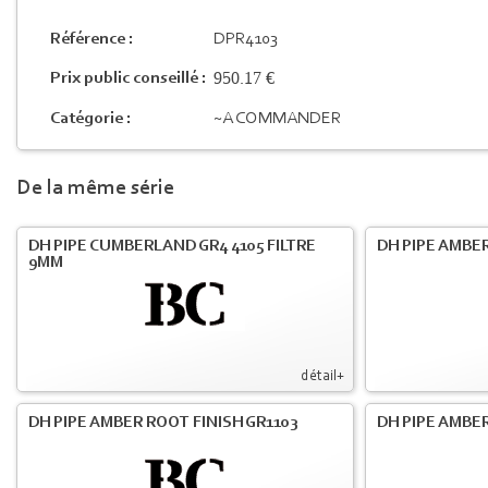
Référence :
DPR4103
950.17 €
Prix public conseillé :
Catégorie :
~A COMMANDER
De la même série
DH PIPE CUMBERLAND GR4 4105 FILTRE
DH PIPE AMBER
9MM
détail+
DH PIPE AMBER ROOT FINISH GR1103
DH PIPE AMBER