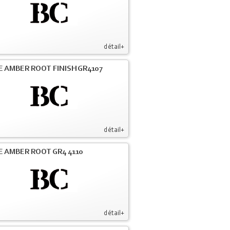
détail+
E AMBER ROOT FINISH GR4107
détail+
E AMBER ROOT GR4 4110
détail+