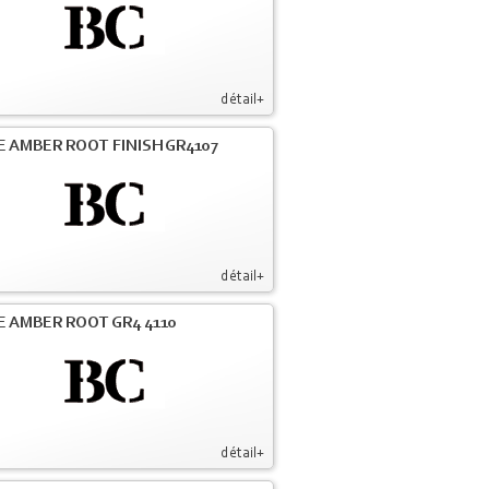
détail+
E AMBER ROOT FINISH GR4107
détail+
E AMBER ROOT GR4 4110
détail+