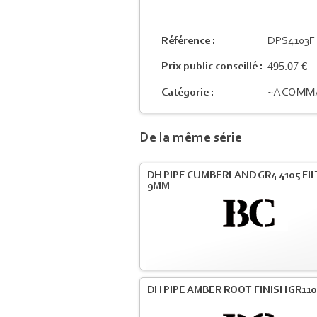
Référence :
DPS4103F
495.07 €
Prix public conseillé :
Catégorie :
~A COMM
De la même série
DH PIPE CUMBERLAND GR4 4105 FI
9MM
DH PIPE AMBER ROOT FINISH GR110