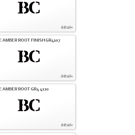
détail+
E AMBER ROOT FINISH GR4107
détail+
E AMBER ROOT GR4 4110
détail+