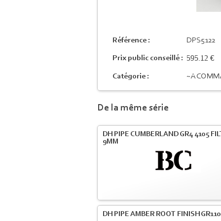
Référence :
DPS5122
595.12 €
Prix public conseillé :
Catégorie :
~A COMM
De la même série
DH PIPE CUMBERLAND GR4 4105 FI
9MM
DH PIPE AMBER ROOT FINISH GR110