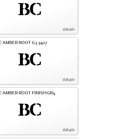
détail+
E AMBER ROOT G3 3407
détail+
E AMBER ROOT FINISH GR4
détail+