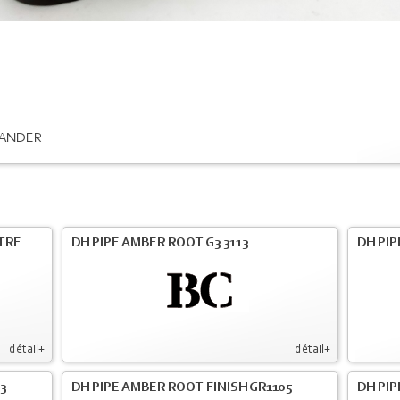
ANDER
LTRE
DH PIPE AMBER ROOT G3 3113
DH PIP
détail+
détail+
3
DH PIPE AMBER ROOT FINISH GR1105
DH PIP