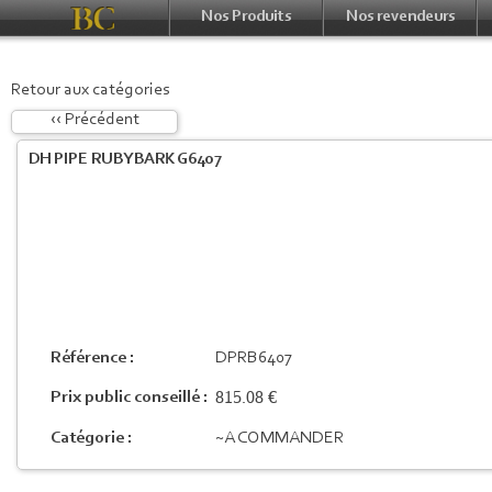
Nos Produits
Nos revendeurs
Retour aux catégories
‹‹ Précédent
DH PIPE RUBYBARK G6407
Référence :
DPRB6407
815.08 €
Prix public conseillé :
Catégorie :
~A COMMANDER