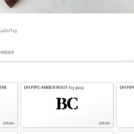
4QUT13
ANDER
LTRE
DH PIPE AMBER ROOT G3 3113
DH PIP
détail+
détail+