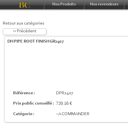
Nos Produits
Nos revendeurs
Retour aux catégories
‹‹ Précédent
DH PIPE ROOT FINISH GR2407
Référence :
DPR2407
720.16 €
Prix public conseillé :
Catégorie :
~A COMMANDER