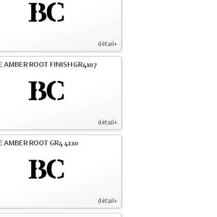
détail+
E AMBER ROOT FINISH GR4107
détail+
E AMBER ROOT GR4 4110
détail+