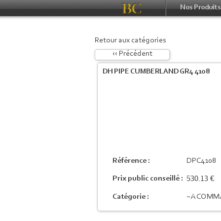
Nos Produits
Retour aux catégories
‹‹ Précédent
DH PIPE CUMBERLAND GR4 4108
Référence :
DPC4108
530.13 €
Prix public conseillé :
Catégorie :
~A COMM